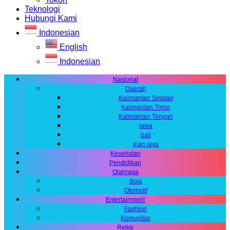
Teknologi
Hubungi Kami
Indonesian
English
Indonesian
Nasional
Daerah
Kalimantan Selatan
Kalimantan Timur
Kalimantan Tengah
jawa
bali
irian jaya
Kesehatan
Pendidikan
Olahraga
Bola
Otomotif
Entertainment
Fashion
Komunitas
Religi