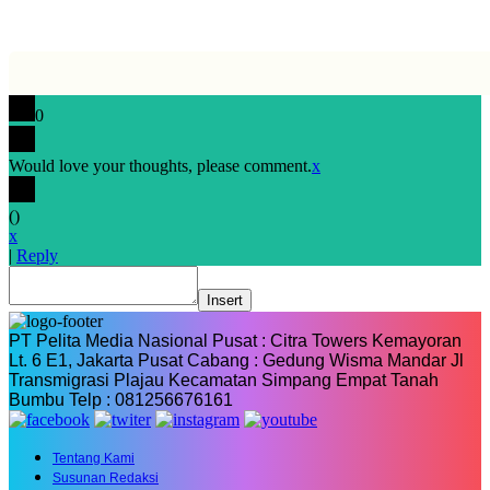
0
Would love your thoughts, please comment.
x
(
)
x
|
Reply
Insert
PT Pelita Media Nasional Pusat : Citra Towers Kemayoran
Lt. 6 E1, Jakarta Pusat Cabang : Gedung Wisma Mandar Jl
Transmigrasi Plajau Kecamatan Simpang Empat Tanah
Bumbu Telp : 081256676161
Tentang Kami
Susunan Redaksi