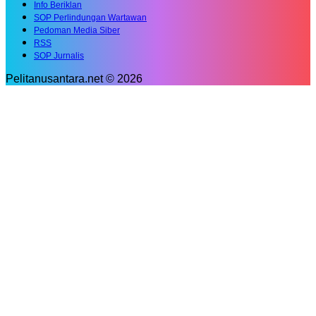
Info Beriklan
SOP Perlindungan Wartawan
Pedoman Media Siber
RSS
SOP Jurnalis
Pelitanusantara.net © 2026