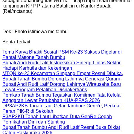
sebagai Zona Integritas WBBM ” ucap Bupati saat menerima
kunjungan KPP Pratama Batulicin di Kantor Bupati.
(Rel/mctanbu)
Dok : Fhoto istimewa mc.tanbu
Berita Terkait
Temu Karya Bhakti Sosial PSM Ke-23 Sukses Digelar di
Pantai Mattone Tanah Bumbu
Bupati Andi Rudi Latif Instruksikan Sinergi Lintas Sektor
Hadapi Karhutla dan Kekeringan
MTQN ke-23 Kecamatan Simpang Empat Resmi Dibuka,
Bupati Tanah Bumbu Dorong Lahirnya Generasi Qurani
Bupati Andi Rudi Latif Dorong Lahirnya Wirausaha Baru
Lewat Program Pelatihan Disnakertrans
Pemkab Tanah Bumbu Tegaskan Komitmen Tata Kelola
Anggaran Lewat Perubahan KUA-PPAS 2026
DP3AP2KB Tanah Laut Gelar Jambore GenRe, Perkuat
Peran PIK-R di Sekolah
P3AP2KB Tanah Laut Libatkan Duta GenRe Cegah
Pernikahan Dini dan Stunting
Bupati Tanah Bumbu Andi Rudi Latif Resmi Buka Diklat
Calon Paskibraka 2026