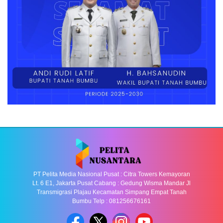
PT Pelita Media Nasional Pusat : Citra Towers Kemayoran
Lt. 6 E1, Jakarta Pusat Cabang : Gedung Wisma Mandar Jl
Transmigrasi Plajau Kecamatan Simpang Empat Tanah
Bumbu Telp : 081256676161