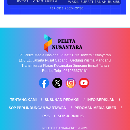
PT Pelita Media Nasional Pusat : Citra Towers Kemayoran
Lt. 6 E1, Jakarta Pusat Cabang : Gedung Wisma Mandar Jl
Transmigrasi Plajau Kecamatan Simpang Empat Tanah
Bumbu Telp : 081256676161
TENTANG KAMI
SUSUNAN REDAKSI
INFO BERIKLAN
SOP PERLINDUNGAN WARTAWAN
PEDOMAN MEDIA SIBER
RSS
SOP JURNALIS
PELITANUSANTARA.NET © 2026