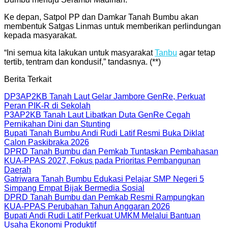
Ke depan, Satpol PP dan Damkar Tanah Bumbu akan
membentuk Satgas Linmas untuk memberikan perlindungan
kepada masyarakat.
“Ini semua kita lakukan untuk masyarakat
Tanbu
agar tetap
tertib, tentram dan kondusif,” tandasnya. (**)
Berita Terkait
DP3AP2KB Tanah Laut Gelar Jambore GenRe, Perkuat
Peran PIK-R di Sekolah
P3AP2KB Tanah Laut Libatkan Duta GenRe Cegah
Pernikahan Dini dan Stunting
Bupati Tanah Bumbu Andi Rudi Latif Resmi Buka Diklat
Calon Paskibraka 2026
DPRD Tanah Bumbu dan Pemkab Tuntaskan Pembahasan
KUA-PPAS 2027, Fokus pada Prioritas Pembangunan
Daerah
Gatriwara Tanah Bumbu Edukasi Pelajar SMP Negeri 5
Simpang Empat Bijak Bermedia Sosial
DPRD Tanah Bumbu dan Pemkab Resmi Rampungkan
KUA-PPAS Perubahan Tahun Anggaran 2026
Bupati Andi Rudi Latif Perkuat UMKM Melalui Bantuan
Usaha Ekonomi Produktif