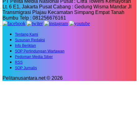
PT Pelita Media Nasional Pusat : Citra Towers Kemayoran
Lt. 6 E1, Jakarta Pusat Cabang : Gedung Wisma Mandar Jl
Transmigrasi Plajau Kecamatan Simpang Empat Tanah
Bumbu Telp : 081256676161
Tentang Kami
Susunan Redaksi
Info Beriklan
SOP Perlindungan Wartawan
Pedoman Media Siber
RSS
SOP Jurnalis
Pelitanusantara.net © 2026