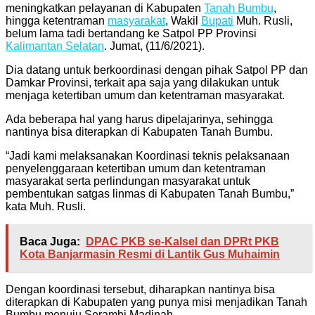
meningkatkan pelayanan di Kabupaten
Tanah Bumbu
,
hingga ketentraman
masyarakat
, Wakil
Bupati
Muh. Rusli,
belum lama tadi bertandang ke Satpol PP Provinsi
Kalimantan Selatan
. Jumat, (11/6/2021).
Dia datang untuk berkoordinasi dengan pihak Satpol PP dan
Damkar Provinsi, terkait apa saja yang dilakukan untuk
menjaga ketertiban umum dan ketentraman masyarakat.
Ada beberapa hal yang harus dipelajarinya, sehingga
nantinya bisa diterapkan di Kabupaten Tanah Bumbu.
“Jadi kami melaksanakan Koordinasi teknis pelaksanaan
penyelenggaraan ketertiban umum dan ketentraman
masyarakat serta perlindungan masyarakat untuk
pembentukan satgas linmas di Kabupaten Tanah Bumbu,”
kata Muh. Rusli.
Baca Juga:
DPAC PKB se-Kalsel dan DPRt PKB
Kota Banjarmasin Resmi di Lantik Gus Muhaimin
Dengan koordinasi tersebut, diharapkan nantinya bisa
diterapkan di Kabupaten yang punya misi menjadikan Tanah
Bumbu menuju Serambi Madinah.