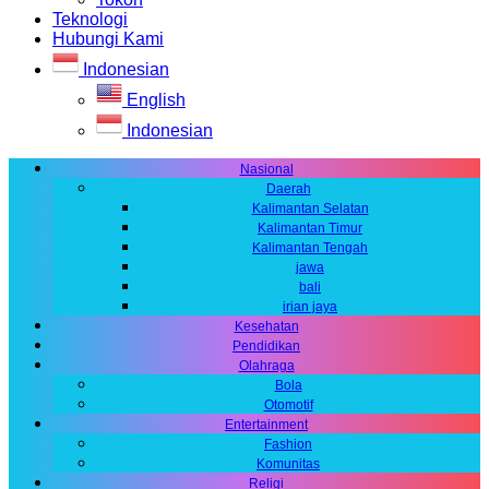
Teknologi
Hubungi Kami
Indonesian
English
Indonesian
Nasional
Daerah
Kalimantan Selatan
Kalimantan Timur
Kalimantan Tengah
jawa
bali
irian jaya
Kesehatan
Pendidikan
Olahraga
Bola
Otomotif
Entertainment
Fashion
Komunitas
Religi