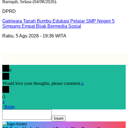
DPRD
Gatriwara Tanah Bumbu Edukasi Pelajar SMP Negeri 5
Simpang Empat Bijak Bermedia Sosial
Rabu, 5 Agu 2026 - 19:36 WITA
0
Would love your thoughts, please comment.
x
(
)
x
|
Reply
Insert