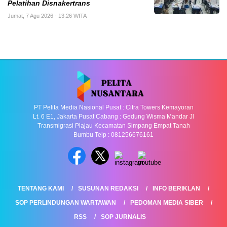
Pelatihan Disnakertrans
Jumat, 7 Agu 2026 - 13:26 WITA
PT Pelita Media Nasional Pusat : Citra Towers Kemayoran
Lt. 6 E1, Jakarta Pusat Cabang : Gedung Wisma Mandar Jl
Transmigrasi Plajau Kecamatan Simpang Empat Tanah
Bumbu Telp : 081256676161
TENTANG KAMI
SUSUNAN REDAKSI
INFO BERIKLAN
SOP PERLINDUNGAN WARTAWAN
PEDOMAN MEDIA SIBER
RSS
SOP JURNALIS