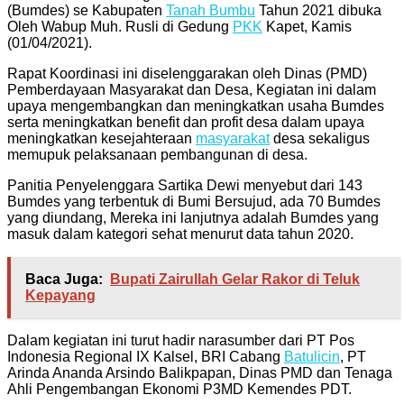
(Bumdes) se Kabupaten
Tanah Bumbu
Tahun 2021 dibuka
Oleh Wabup Muh. Rusli di Gedung
PKK
Kapet, Kamis
(01/04/2021).
Rapat Koordinasi ini diselenggarakan oleh Dinas (PMD)
Pemberdayaan Masyarakat dan Desa, Kegiatan ini dalam
upaya mengembangkan dan meningkatkan usaha Bumdes
serta meningkatkan benefit dan profit desa dalam upaya
meningkatkan kesejahteraan
masyarakat
desa sekaligus
memupuk pelaksanaan pembangunan di desa.
Panitia Penyelenggara Sartika Dewi menyebut dari 143
Bumdes yang terbentuk di Bumi Bersujud, ada 70 Bumdes
yang diundang, Mereka ini lanjutnya adalah Bumdes yang
masuk dalam kategori sehat menurut data tahun 2020.
Baca Juga:
Bupati Zairullah Gelar Rakor di Teluk
Kepayang
Dalam kegiatan ini turut hadir narasumber dari PT Pos
Indonesia Regional IX Kalsel, BRI Cabang
Batulicin
, PT
Arinda Ananda Arsindo Balikpapan, Dinas PMD dan Tenaga
Ahli Pengembangan Ekonomi P3MD Kemendes PDT.