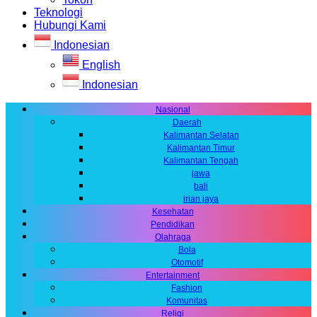
Teknologi
Hubungi Kami
Indonesian
English
Indonesian
Nasional
Daerah
Kalimantan Selatan
Kalimantan Timur
Kalimantan Tengah
jawa
bali
irian jaya
Kesehatan
Pendidikan
Olahraga
Bola
Otomotif
Entertainment
Fashion
Komunitas
Religi