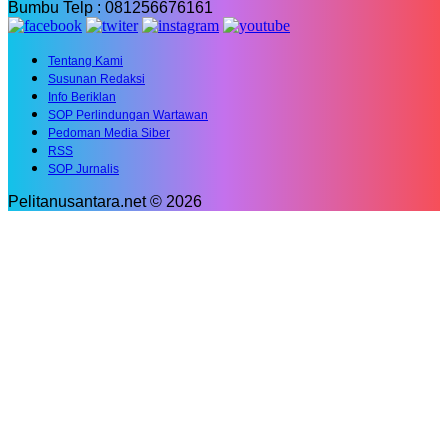
Bumbu Telp : 081256676161
Tentang Kami
Susunan Redaksi
Info Beriklan
SOP Perlindungan Wartawan
Pedoman Media Siber
RSS
SOP Jurnalis
Pelitanusantara.net © 2026