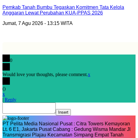
Pemkab Tanah Bumbu Tegaskan Komitmen Tata Kelola
Anggaran Lewat Perubahan KUA-PPAS 2026
Jumat, 7 Agu 2026 - 13:15 WITA
0
Would love your thoughts, please comment.
x
(
)
x
|
Reply
Insert
PT Pelita Media Nasional Pusat : Citra Towers Kemayoran
Lt. 6 E1, Jakarta Pusat Cabang : Gedung Wisma Mandar Jl
Transmigrasi Plajau Kecamatan Simpang Empat Tanah