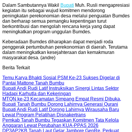
Dalam Sambutannya Wakil
Bupati
Muh. Rusli mengapresiasi
kegiatan itu sebagai wujud komitmen mendorong
peningkatan perekonomian desa melalui penguatan Bumdes
dan berharap semua pemangku kepentingan turut
berkontribusi dan mengolah rencana kerja yang dapat
meningkatkan program unggulan Bumdes.
Keberadaan Bumdes diharapkan dapat menjadi roda
penggerak pertumbuhan perekonomian di daerah. Terutama
dalam meningkatkan kesejahteraan dan kemakmuran
masyarakat desa. (andre)
Berita Terkait
Temu Karya Bhakti Sosial PSM Ke-23 Sukses Digelar di
Pantai Mattone Tanah Bumbu
Bupati Andi Rudi Latif Instruksikan Sinergi Lintas Sektor
Hadapi Karhutla dan Kekeringan
MTQN ke-23 Kecamatan Simpang Empat Resmi Dibuka,
Bupati Tanah Bumbu Dorong Lahirnya Generasi Qurani
Bupati Andi Rudi Latif Dorong Lahirnya Wirausaha Baru
Lewat Program Pelatihan Disnakertrans
Pemkab Tanah Bumbu Tegaskan Komitmen Tata Kelola
Anggaran Lewat Perubahan KUA-PPAS 2026
DP3AP2KB Tanah Laut Gelar Jambore GenRe, Perkuat