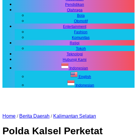
Pendidikan
Olahraga
Bola
Otomotif
Entertainment
Fashion
Komunitas
Religi
Tokoh
Teknologi
Hubungi Kami
Indonesian
English
Indonesian
Home
/
Berita Daerah
/
Kalimantan Selatan
Polda Kalsel Perketat