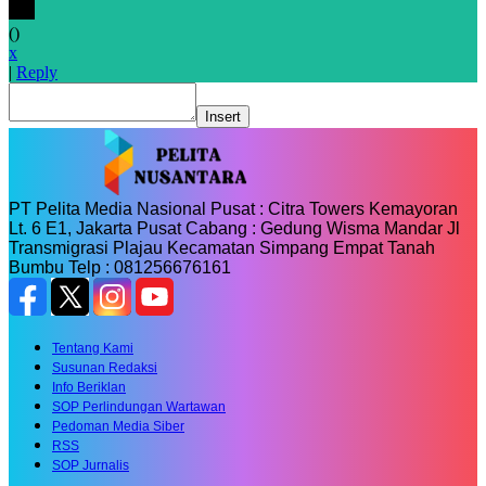
(
)
x
|
Reply
Insert
PT Pelita Media Nasional Pusat : Citra Towers Kemayoran
Lt. 6 E1, Jakarta Pusat Cabang : Gedung Wisma Mandar Jl
Transmigrasi Plajau Kecamatan Simpang Empat Tanah
Bumbu Telp : 081256676161
Tentang Kami
Susunan Redaksi
Info Beriklan
SOP Perlindungan Wartawan
Pedoman Media Siber
RSS
SOP Jurnalis