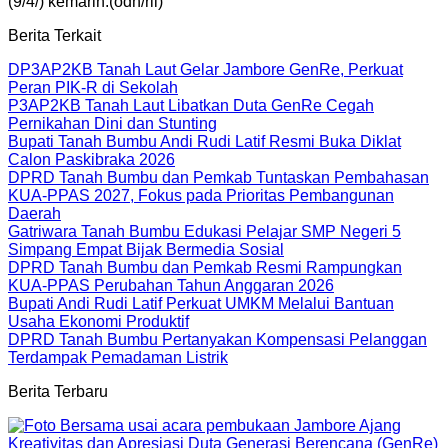
(9/4/) kemarin.(odh/ril)
Berita Terkait
DP3AP2KB Tanah Laut Gelar Jambore GenRe, Perkuat
Peran PIK-R di Sekolah
P3AP2KB Tanah Laut Libatkan Duta GenRe Cegah
Pernikahan Dini dan Stunting
Bupati Tanah Bumbu Andi Rudi Latif Resmi Buka Diklat
Calon Paskibraka 2026
DPRD Tanah Bumbu dan Pemkab Tuntaskan Pembahasan
KUA-PPAS 2027, Fokus pada Prioritas Pembangunan
Daerah
Gatriwara Tanah Bumbu Edukasi Pelajar SMP Negeri 5
Simpang Empat Bijak Bermedia Sosial
DPRD Tanah Bumbu dan Pemkab Resmi Rampungkan
KUA-PPAS Perubahan Tahun Anggaran 2026
Bupati Andi Rudi Latif Perkuat UMKM Melalui Bantuan
Usaha Ekonomi Produktif
DPRD Tanah Bumbu Pertanyakan Kompensasi Pelanggan
Terdampak Pemadaman Listrik
Berita Terbaru