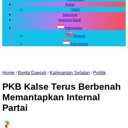
Religi
Tokoh
Teknologi
Hubungi Kami
Indonesian
English
Indonesian
Home
/
Berita Daerah
/
Kalimantan Selatan
/
Politik
PKB Kalse Terus Berbenah
Memantapkan Internal
Partai