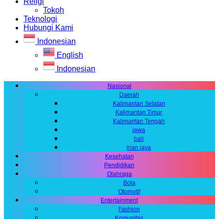
Religi
Tokoh
Teknologi
Hubungi Kami
Indonesian
English
Indonesian
Nasional
Daerah
Kalimantan Selatan
Kalimantan Timur
Kalimantan Tengah
jawa
bali
irian jaya
Kesehatan
Pendidikan
Olahraga
Bola
Otomotif
Entertainment
Fashion
Komunitas