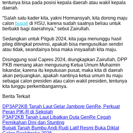
tentunya bisa pada posisi kepala daerah atau wakil kepala
daerah.
“Salah satu kader kita, yakni Hormansyah, kita dorong maju
calon
bupati
di HSU, karena sudah saatnya beliau untuk
berbakti bagi daerahnya,” sebut Zairullah.
Sedangkan untuk Pilgub 2024, kita juga menunggu hasil
pileg ditingkat provinsi, apakah bisa mengusulkan sendiri
atau tidak, seandainya bisa maka insyaallah kita maju.
Disinggung soal Capres 2024, diungkapkan Zairullah, DPP
PKB memang akan mengusung Ketua Umum Muhaimin
Iskandar, karena itu keputusan pusat, maka kita di daerah
akan perjuangkan, apakah nantinya ketua umum itu maju
sebagai calon presiden atau calon wakil presiden, tentunya
kita tunggu perkembangannya.
Berita Terkait
DP3AP2KB Tanah Laut Gelar Jambore GenRe, Perkuat
Peran PIK-R di Sekolah
P3AP2KB Tanah Laut Libatkan Duta GenRe Cegah
Pernikahan Dini dan Stunting
Bupati Tanah Bumbu Andi Rudi Latif Resmi Buka Diklat