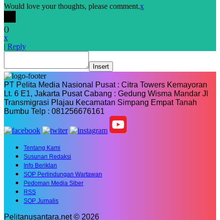
Would love your thoughts, please comment.
x
(
)
x
|
Reply
Insert
PT Pelita Media Nasional Pusat : Citra Towers Kemayoran
Lt. 6 E1, Jakarta Pusat Cabang : Gedung Wisma Mandar Jl
Transmigrasi Plajau Kecamatan Simpang Empat Tanah
Bumbu Telp : 081256676161
Tentang Kami
Susunan Redaksi
Info Beriklan
SOP Perlindungan Wartawan
Pedoman Media Siber
RSS
SOP Jurnalis
Pelitanusantara.net © 2026