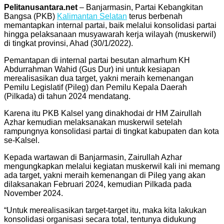
Telegram
Pelitanusantara.net
– Banjarmasin, Partai Kebangkitan
Bangsa (PKB)
Kalimantan Selatan
terus berbenah
memantapkan internal partai, baik melalui konsolidasi partai
hingga pelaksanaan musyawarah kerja wilayah (muskerwil)
di tingkat provinsi, Ahad (30/1/2022).
Pemantapan di internal partai besutan almarhum KH
Abdurrahman Wahid (Gus Dur) ini untuk kesiapan
merealisasikan dua target, yakni meraih kemenangan
Pemilu Legislatif (Pileg) dan Pemilu Kepala Daerah
(Pilkada) di tahun 2024 mendatang.
Karena itu PKB Kalsel yang dinakhodai dr HM Zairullah
Azhar kemudian melaksanakan muskerwil setelah
rampungnya konsolidasi partai di tingkat kabupaten dan kota
se-Kalsel.
Kepada wartawan di Banjarmasin, Zairullah Azhar
mengungkapkan melalui kegiatan muskerwil kali ini memang
ada target, yakni meraih kemenangan di Pileg yang akan
dilaksanakan Februari 2024, kemudian Pilkada pada
November 2024.
“Untuk merealisasikan target-target itu, maka kita lakukan
konsolidasi organisasi secara total, tentunya didukung