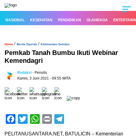
NASIONAL
KESEHATAN
PENDIDIKAN
OLAHRAGA
ENTERTAIN
/
/
Home
Berita Daerah
Kalimantan Selatan
Pemkab Tanah Bumbu Ikuti Webinar
Kemendagri
Redaksi
- Penulis
Kamis, 3 Juni 2021 - 09:55 WITA
Facebook
Twitter
WhatsApp
Print
Telegram
PELITANUSANTARA.NET, BATULICIN – Kementerian