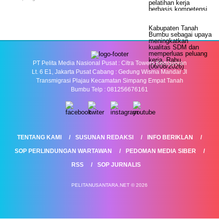
PT Pelita Media Nasional Pusat : Citra Towers Kemayoran
Lt. 6 E1, Jakarta Pusat Cabang : Gedung Wisma Mandar Jl
Transmigrasi Plajau Kecamatan Simpang Empat Tanah
Bumbu Telp : 081256676161
TENTANG KAMI
SUSUNAN REDAKSI
INFO BERIKLAN
SOP PERLINDUNGAN WARTAWAN
PEDOMAN MEDIA SIBER
RSS
SOP JURNALIS
PELITANUSANTARA.NET © 2026