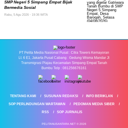
SMP Negeri 5 Simpang Empat Bijak
Bermedia Sosial
Rabu, 5 Agu 2026 - 19:36 WITA
PT Pelita Media Nasional Pusat : Citra Towers Kemayoran
Lt. 6 E1, Jakarta Pusat Cabang : Gedung Wisma Mandar Jl
Transmigrasi Plajau Kecamatan Simpang Empat Tanah
Bumbu Telp : 081256676161
TENTANG KAMI
SUSUNAN REDAKSI
INFO BERIKLAN
SOP PERLINDUNGAN WARTAWAN
PEDOMAN MEDIA SIBER
RSS
SOP JURNALIS
PELITANUSANTARA.NET © 2026