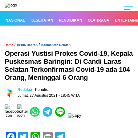
NASIONAL
KESEHATAN
PENDIDIKAN
OLAHRAGA
ENTERTAIN
/
/
Home
Berita Daerah
Kalimantan Selatan
Operasi Yustisi Prokes Covid-19, Kepala
Puskesmas Baringin: Di Candi Laras
Selatan Terkonfirmasi Covid-19 ada 104
Orang, Meninggal 6 Orang
Redaksi
- Penulis
Jumat, 27 Agustus 2021 - 18:45 WITA
Facebook
Twitter
WhatsApp
Print
Telegram