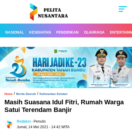
NASIONAL
KESEHATAN
PENDIDIKAN
OLAHRAGA
ENTERTAIN
/
/
Home
Berita Daerah
Kalimantan Selatan
Masih Suasana Idul Fitri, Rumah Warga
Satui Terendam Banjir
Redaksi
- Penulis
Jumat, 14 Mei 2021 - 14:42 WITA