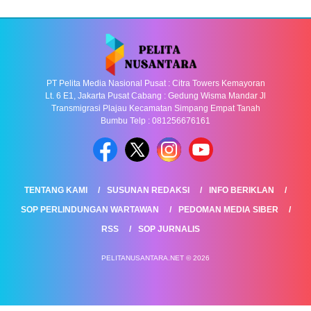
PT Pelita Media Nasional Pusat : Citra Towers Kemayoran
Lt. 6 E1, Jakarta Pusat Cabang : Gedung Wisma Mandar Jl
Transmigrasi Plajau Kecamatan Simpang Empat Tanah
Bumbu Telp : 081256676161
TENTANG KAMI
SUSUNAN REDAKSI
INFO BERIKLAN
SOP PERLINDUNGAN WARTAWAN
PEDOMAN MEDIA SIBER
RSS
SOP JURNALIS
PELITANUSANTARA.NET © 2026