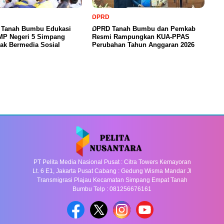
DPRD
a Tanah Bumbu Edukasi
DPRD Tanah Bumbu dan Pemkab
SMP Negeri 5 Simpang
Resmi Rampungkan KUA-PPAS
ak Bermedia Sosial
Perubahan Tahun Anggaran 2026
PT Pelita Media Nasional Pusat : Citra Towers Kemayoran
Lt. 6 E1, Jakarta Pusat Cabang : Gedung Wisma Mandar Jl
Transmigrasi Plajau Kecamatan Simpang Empat Tanah
Bumbu Telp : 081256676161