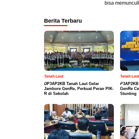
bisa memunculk
Berita Terbaru
Tanah Laut
Tanah Lau
DP3AP2KB Tanah Laut Gelar
P3AP2KB 
Jambore GenRe, Perkuat Peran PIK-
GenRe Ce
R di Sekolah
Stunting