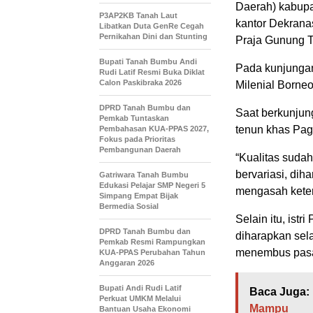
Daerah) kabup
P3AP2KB Tanah Laut
kantor Dekrana
Libatkan Duta GenRe Cegah
Pernikahan Dini dan Stunting
Praja Gunung Ti
Bupati Tanah Bumbu Andi
Pada kunjungann
Rudi Latif Resmi Buka Diklat
Calon Paskibraka 2026
Milenial Borne
DPRD Tanah Bumbu dan
Saat berkunjun
Pemkab Tuntaskan
tenun khas Pag
Pembahasan KUA-PPAS 2027,
Fokus pada Prioritas
Pembangunan Daerah
“Kualitas suda
bervariasi, dih
Gatriwara Tanah Bumbu
Edukasi Pelajar SMP Negeri 5
mengasah keter
Simpang Empat Bijak
Bermedia Sosial
Selain itu, istr
DPRD Tanah Bumbu dan
diharapkan sel
Pemkab Resmi Rampungkan
menembus pasar
KUA-PPAS Perubahan Tahun
Anggaran 2026
Bupati Andi Rudi Latif
Baca Juga:
Perkuat UMKM Melalui
Mampu
Bantuan Usaha Ekonomi