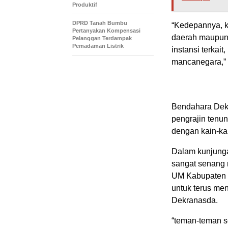
Produktif
DPRD Tanah Bumbu
“Kedepannya, ka
Pertanyakan Kompensasi
daerah maupun 
Pelanggan Terdampak
Pemadaman Listrik
instansi terkait,
mancanegara,” 
Bendahara Dekr
pengrajin tenu
dengan kain-kai
Dalam kunjungan
sangat senang 
UM Kabupaten t
untuk terus me
Dekranasda.
“teman-teman se