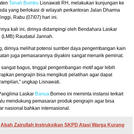
aten
Tanah Bumbu
Lisnawati RH, melakukan kunjungan ke
sda yang berlokasi di wilayah perkantoran Jalan Dharma
nggi, Rabu (07/07) hari ini.
ya kali ini, dirinya didampingi oleh Bendahara Laskar
o (LMB) Raudatul Jannah.
g, dirinya melihat potensi sumber daya pengembangan kain
atan juga pemasarannya diyakini sangat menarik peminat.
h sangat bagus, tinggal pengembangan motif agar lebih
arapkan pengrajin bisa mengikuti pelatihan agar dapat
ampilan,” ungkap Lisnawati.
i Panglima Laskar
Banua
Borneo ini meminta instansi terkait
alu mendukung pemasaran produk pengrajin agar bisa
 nasional bahkan internasional.
Abah Zairullah Instruksikan SKPD Atasi Warga Kurang