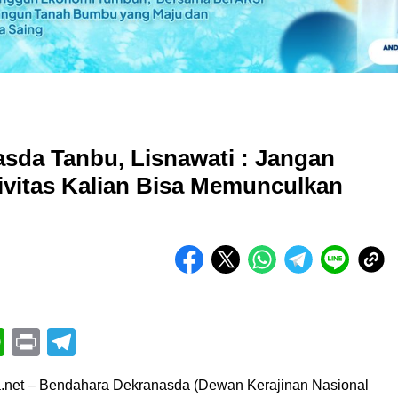
sda Tanbu, Lisnawati : Jangan
tivitas Kalian Bisa Memunculkan
book
itter
WhatsApp
Print
Telegram
a.net – Bendahara Dekranasda (Dewan Kerajinan Nasional