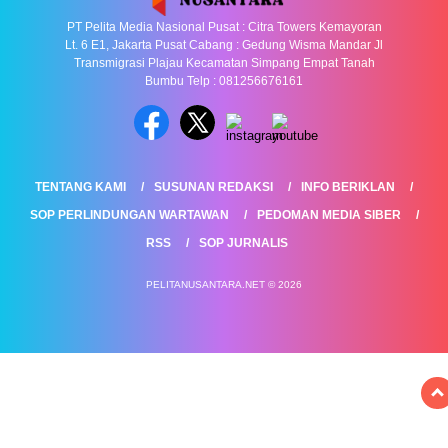
PT Pelita Media Nasional Pusat : Citra Towers Kemayoran
Lt. 6 E1, Jakarta Pusat Cabang : Gedung Wisma Mandar Jl
Transmigrasi Plajau Kecamatan Simpang Empat Tanah
Bumbu Telp : 081256676161
TENTANG KAMI
SUSUNAN REDAKSI
INFO BERIKLAN
SOP PERLINDUNGAN WARTAWAN
PEDOMAN MEDIA SIBER
RSS
SOP JURNALIS
PELITANUSANTARA.NET © 2026