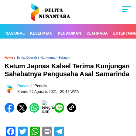
NASIONAL
KESEHATAN
PENDIDIKAN
OLAHRAGA
ENTERTAIN
/
/
Home
Berita Daerah
Kalimantan Selatan
Ketum Japnas Kalsel Terima Kunjungan
Sahabatnya Pengusaha Asal Samarinda
Redaksi
- Penulis
Kamis, 26 Agustus 2021 - 20:42 WITA
Facebook
Twitter
WhatsApp
Print
Telegram