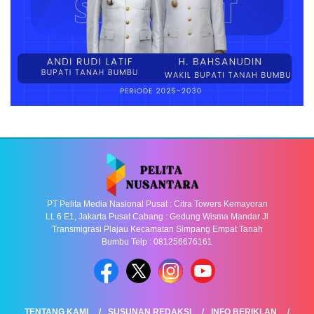
PT Pelita Media Nasional Pusat : Citra Towers Kemayoran
Lt. 6 E1, Jakarta Pusat Cabang : Gedung Wisma Mandar Jl
Transmigrasi Plajau Kecamatan Simpang Empat Tanah
Bumbu Telp : 081256676161
TENTANG KAMI
SUSUNAN REDAKSI
INFO BERIKLAN