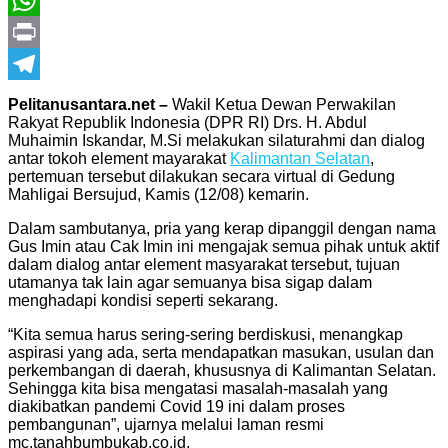
WhatsApp
Print
Telegram
Pelitanusantara.net –
Wakil Ketua Dewan Perwakilan
Rakyat Republik Indonesia (DPR RI) Drs. H. Abdul
Muhaimin Iskandar, M.Si melakukan silaturahmi dan dialog
antar tokoh element mayarakat
Kalimantan Selatan
,
pertemuan tersebut dilakukan secara virtual di Gedung
Mahligai Bersujud, Kamis (12/08) kemarin.
Dalam sambutanya, pria yang kerap dipanggil dengan nama
Gus Imin atau Cak Imin ini mengajak semua pihak untuk aktif
dalam dialog antar element masyarakat tersebut, tujuan
utamanya tak lain agar semuanya bisa sigap dalam
menghadapi kondisi seperti sekarang.
“Kita semua harus sering-sering berdiskusi, menangkap
aspirasi yang ada, serta mendapatkan masukan, usulan dan
perkembangan di daerah, khususnya di Kalimantan Selatan.
Sehingga kita bisa mengatasi masalah-masalah yang
diakibatkan pandemi Covid 19 ini dalam proses
pembangunan”, ujarnya melalui laman resmi
mc.tanahbumbukab.co.id.