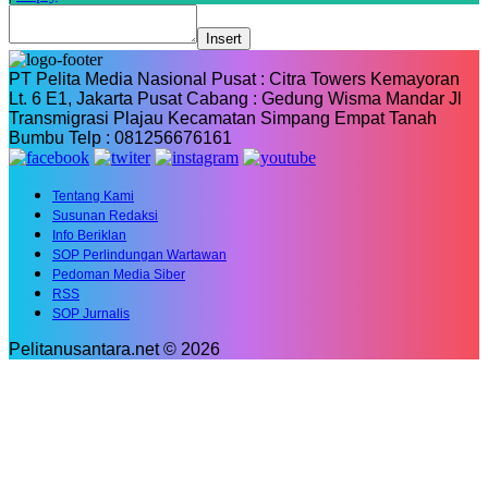
Insert
PT Pelita Media Nasional Pusat : Citra Towers Kemayoran
Lt. 6 E1, Jakarta Pusat Cabang : Gedung Wisma Mandar Jl
Transmigrasi Plajau Kecamatan Simpang Empat Tanah
Bumbu Telp : 081256676161
Tentang Kami
Susunan Redaksi
Info Beriklan
SOP Perlindungan Wartawan
Pedoman Media Siber
RSS
SOP Jurnalis
Pelitanusantara.net © 2026