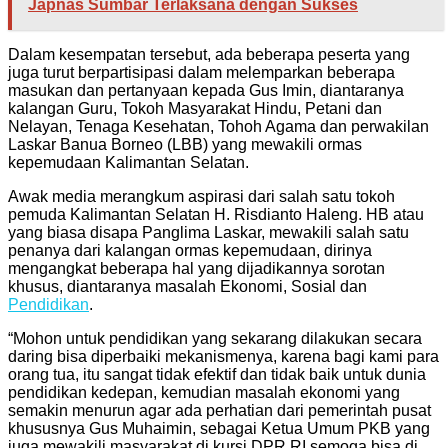
Japnas Sumbar Terlaksana dengan Sukses
Dalam kesempatan tersebut, ada beberapa peserta yang
juga turut berpartisipasi dalam melemparkan beberapa
masukan dan pertanyaan kepada Gus Imin, diantaranya
kalangan Guru, Tokoh Masyarakat Hindu, Petani dan
Nelayan, Tenaga Kesehatan, Tohoh Agama dan perwakilan
Laskar Banua Borneo (LBB) yang mewakili ormas
kepemudaan Kalimantan Selatan.
Awak media merangkum aspirasi dari salah satu tokoh
pemuda Kalimantan Selatan H. Risdianto Haleng. HB atau
yang biasa disapa Panglima Laskar, mewakili salah satu
penanya dari kalangan ormas kepemudaan, dirinya
mengangkat beberapa hal yang dijadikannya sorotan
khusus, diantaranya masalah Ekonomi, Sosial dan
Pendidikan
.
“Mohon untuk pendidikan yang sekarang dilakukan secara
daring bisa diperbaiki mekanismenya, karena bagi kami para
orang tua, itu sangat tidak efektif dan tidak baik untuk dunia
pendidikan kedepan, kemudian masalah ekonomi yang
semakin menurun agar ada perhatian dari pemerintah pusat
khususnya Gus Muhaimin, sebagai Ketua Umum PKB yang
juga mewakili masyarakat di kursi DPR RI semoga bisa di