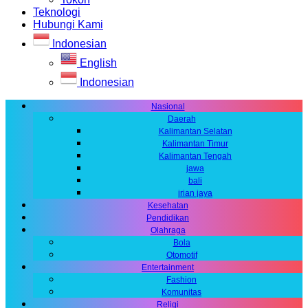
Teknologi
Hubungi Kami
Indonesian
English
Indonesian
Nasional
Daerah
Kalimantan Selatan
Kalimantan Timur
Kalimantan Tengah
jawa
bali
irian jaya
Kesehatan
Pendidikan
Olahraga
Bola
Otomotif
Entertainment
Fashion
Komunitas
Religi