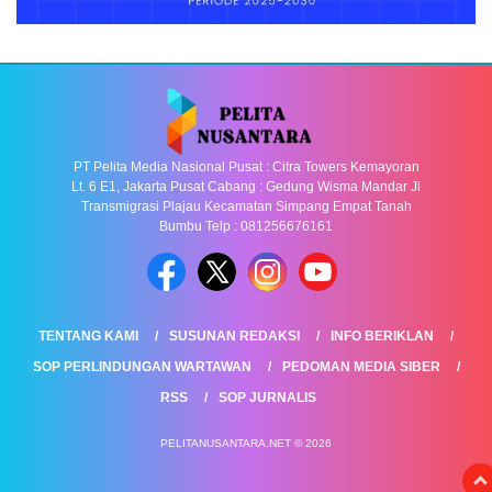
PT Pelita Media Nasional Pusat : Citra Towers Kemayoran
Lt. 6 E1, Jakarta Pusat Cabang : Gedung Wisma Mandar Jl
Transmigrasi Plajau Kecamatan Simpang Empat Tanah
Bumbu Telp : 081256676161
TENTANG KAMI
SUSUNAN REDAKSI
INFO BERIKLAN
SOP PERLINDUNGAN WARTAWAN
PEDOMAN MEDIA SIBER
RSS
SOP JURNALIS
PELITANUSANTARA.NET © 2026