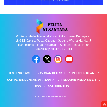
PT Pelita Media Nasional Pusat : Citra Towers Kemayoran
Lt. 6 E1, Jakarta Pusat Cabang : Gedung Wisma Mandar Jl
Transmigrasi Plajau Kecamatan Simpang Empat Tanah
Bumbu Telp : 081256676161
TENTANG KAMI
SUSUNAN REDAKSI
INFO BERIKLAN
SOP PERLINDUNGAN WARTAWAN
PEDOMAN MEDIA SIBER
RSS
SOP JURNALIS
PELITANUSANTARA.NET © 2026