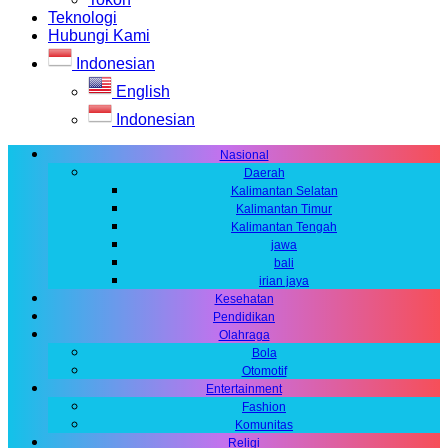
Teknologi
Hubungi Kami
Indonesian
English
Indonesian
Nasional
Daerah
Kalimantan Selatan
Kalimantan Timur
Kalimantan Tengah
jawa
bali
irian jaya
Kesehatan
Pendidikan
Olahraga
Bola
Otomotif
Entertainment
Fashion
Komunitas
Religi