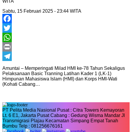
WITA
Sabtu, 15 Februari 2025 - 23:44 WITA
Facebook
Twitter
WhatsApp
Print
Telegram
Amuntai – Memperingati Milad HMI ke-78 Tahun Sekaligus
Pelaksanaan Basic Tranning Latihan Kader 1 (LK-1)
Himpunan Mahasiswa Islam (HMI) dan Korps HMI-Wati
(Kohati Cabang…
PT Pelita Media Nasional Pusat : Citra Towers Kemayoran
Lt. 6 E1, Jakarta Pusat Cabang : Gedung Wisma Mandar Jl
Transmigrasi Plajau Kecamatan Simpang Empat Tanah
Bumbu Telp : 081256676161