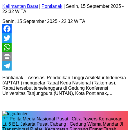
Kalimantan Barat
|
Pontianak
| Senin, 15 September 2025 -
22:32 WITA
Senin, 15 September 2025 - 22:32 WITA
Facebook
Twitter
WhatsApp
Print
Telegram
Pontianak – Asosiasi Pendidikan Tinggi Arsitektur Indonesia
(APTARI) menggelar Rapat Kerja Nasional (Rakernas).
Rapat tersebut terselenggara di Gedung Konferensi
Universitas Tanjungpura (UNTAN), Kota Pontianak,…
PT Pelita Media Nasional Pusat : Citra Towers Kemayoran
Lt. 6 E1, Jakarta Pusat Cabang : Gedung Wisma Mandar Jl
Transmigrasi Plajau Kecamatan Simpang Empat Tanah