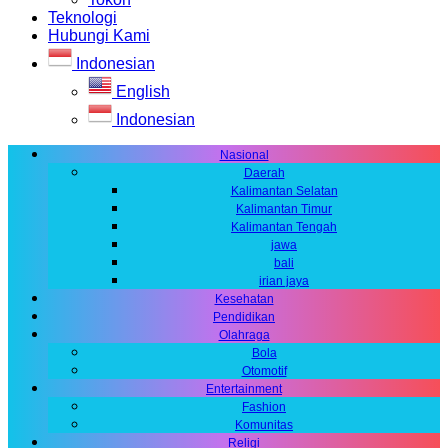
Teknologi
Hubungi Kami
Indonesian
English
Indonesian
Nasional
Daerah
Kalimantan Selatan
Kalimantan Timur
Kalimantan Tengah
jawa
bali
irian jaya
Kesehatan
Pendidikan
Olahraga
Bola
Otomotif
Entertainment
Fashion
Komunitas
Religi