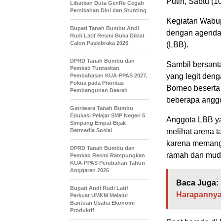
Putih, Sabtu (10
Libatkan Duta GenRe Cegah
Pernikahan Dini dan Stunting
Kegiatan Wabu
Bupati Tanah Bumbu Andi
dengan agenda
Rudi Latif Resmi Buka Diklat
Calon Paskibraka 2026
(LBB).
DPRD Tanah Bumbu dan
Sambil bersan
Pemkab Tuntaskan
yang legit den
Pembahasan KUA-PPAS 2027,
Fokus pada Prioritas
Borneo beserta 
Pembangunan Daerah
beberapa anggo
Gatriwara Tanah Bumbu
Edukasi Pelajar SMP Negeri 5
Anggota LBB ya
Simpang Empat Bijak
Bermedia Sosial
melihat arena t
karena memang 
DPRD Tanah Bumbu dan
ramah dan muda
Pemkab Resmi Rampungkan
KUA-PPAS Perubahan Tahun
Anggaran 2026
Baca Juga:
Bupati Andi Rudi Latif
Harapannya
Perkuat UMKM Melalui
Bantuan Usaha Ekonomi
Produktif