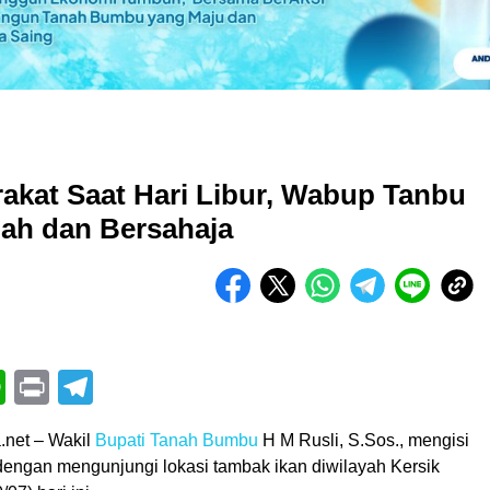
akat Saat Hari Libur, Wabup Tanbu
ah dan Bersahaja
book
itter
WhatsApp
Print
Telegram
.net – Wakil
Bupati Tanah Bumbu
H M Rusli, S.Sos., mengisi
a dengan mengunjungi lokasi tambak ikan diwilayah Kersik