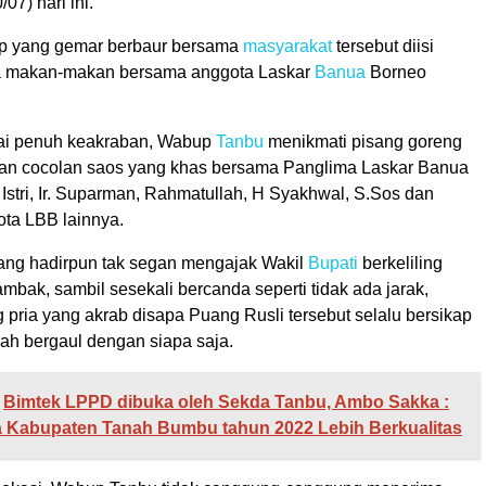
/07) hari ini.
p yang gemar berbaur bersama
masyarakat
tersebut diisi
 makan-makan bersama anggota Laskar
Banua
Borneo
tai penuh keakraban, Wabup
Tanbu
menikmati pisang goreng
gan cocolan saos yang khas bersama Panglima Laskar Banua
Istri, Ir. Suparman, Rahmatullah, H Syakhwal, S.Sos dan
ta LBB lainnya.
ng hadirpun tak segan mengajak Wakil
Bupati
berkeliling
ambak, sambil sesekali bercanda seperti tidak ada jarak,
pria yang akrab disapa Puang Rusli tersebut selalu bersikap
h bergaul dengan siapa saja.
Bimtek LPPD dibuka oleh Sekda Tanbu, Ambo Sakka :
 Kabupaten Tanah Bumbu tahun 2022 Lebih Berkualitas