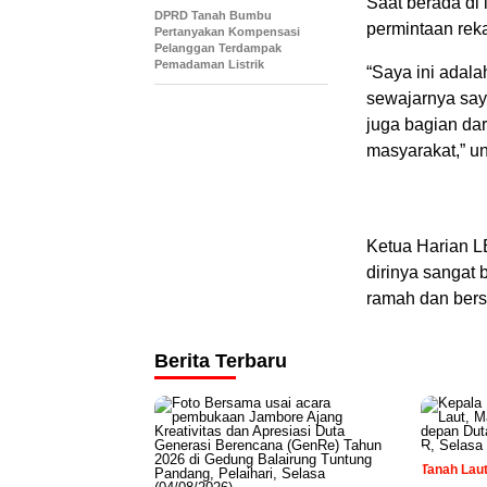
Saat berada di
DPRD Tanah Bumbu
permintaan reka
Pertanyakan Kompensasi
Pelanggan Terdampak
Pemadaman Listrik
“Saya ini adal
sewajarnya say
juga bagian dar
masyarakat,” 
Ketua Harian 
dirinya sangat 
ramah dan bers
Berita Terbaru
Tanah Lau