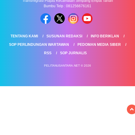
Transmigrasi Plajau Kecamatan Simpang Empat Tanah
Bumbu Telp : 081256676161
TENTANG KAMI
SUSUNAN REDAKSI
INFO BERIKLAN
SOP PERLINDUNGAN WARTAWAN
PEDOMAN MEDIA SIBER
RSS
SOP JURNALIS
PELITANUSANTARA.NET © 2026