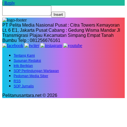
|
Reply
Insert
PT Pelita Media Nasional Pusat : Citra Towers Kemayoran
Lt. 6 E1, Jakarta Pusat Cabang : Gedung Wisma Mandar Jl
Transmigrasi Plajau Kecamatan Simpang Empat Tanah
Bumbu Telp : 081256676161
Tentang Kami
Susunan Redaksi
Info Beriklan
SOP Perlindungan Wartawan
Pedoman Media Siber
RSS
SOP Jurnalis
Pelitanusantara.net © 2026