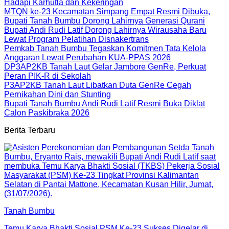
Hadapi Karhutla dan Kekeringan
MTQN ke-23 Kecamatan Simpang Empat Resmi Dibuka,
Bupati Tanah Bumbu Dorong Lahirnya Generasi Qurani
Bupati Andi Rudi Latif Dorong Lahirnya Wirausaha Baru
Lewat Program Pelatihan Disnakertrans
Pemkab Tanah Bumbu Tegaskan Komitmen Tata Kelola
Anggaran Lewat Perubahan KUA-PPAS 2026
DP3AP2KB Tanah Laut Gelar Jambore GenRe, Perkuat
Peran PIK-R di Sekolah
P3AP2KB Tanah Laut Libatkan Duta GenRe Cegah
Pernikahan Dini dan Stunting
Bupati Tanah Bumbu Andi Rudi Latif Resmi Buka Diklat
Calon Paskibraka 2026
Berita Terbaru
Tanah Bumbu
Temu Karya Bhakti Sosial PSM Ke-23 Sukses Digelar di