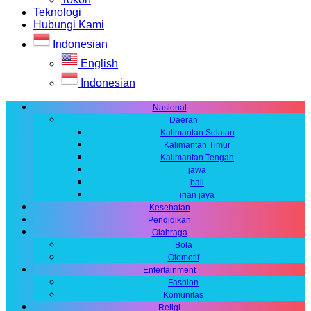
Teknologi
Hubungi Kami
Indonesian
English
Indonesian
Nasional
Daerah
Kalimantan Selatan
Kalimantan Timur
Kalimantan Tengah
jawa
bali
irian jaya
Kesehatan
Pendidikan
Olahraga
Bola
Otomotif
Entertainment
Fashion
Komunitas
Religi