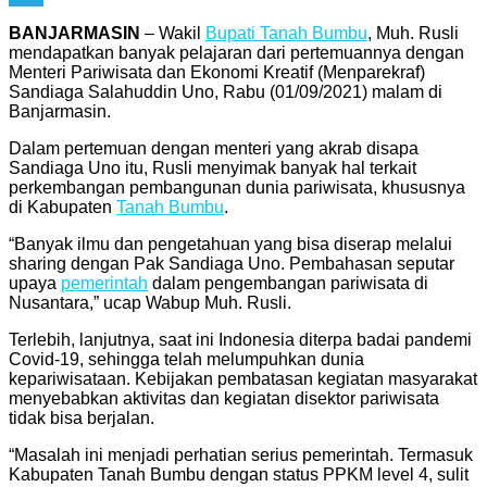
Telegram
BANJARMASIN
– Wakil
Bupati Tanah Bumbu
, Muh. Rusli
mendapatkan banyak pelajaran dari pertemuannya dengan
Menteri Pariwisata dan Ekonomi Kreatif (Menparekraf)
Sandiaga Salahuddin Uno, Rabu (01/09/2021) malam di
Banjarmasin.
Dalam pertemuan dengan menteri yang akrab disapa
Sandiaga Uno itu, Rusli menyimak banyak hal terkait
perkembangan pembangunan dunia pariwisata, khususnya
di Kabupaten
Tanah Bumbu
.
“Banyak ilmu dan pengetahuan yang bisa diserap melalui
sharing dengan Pak Sandiaga Uno. Pembahasan seputar
upaya
pemerintah
dalam pengembangan pariwisata di
Nusantara,” ucap Wabup Muh. Rusli.
Terlebih, lanjutnya, saat ini Indonesia diterpa badai pandemi
Covid-19, sehingga telah melumpuhkan dunia
kepariwisataan. Kebijakan pembatasan kegiatan masyarakat
menyebabkan aktivitas dan kegiatan disektor pariwisata
tidak bisa berjalan.
“Masalah ini menjadi perhatian serius pemerintah. Termasuk
Kabupaten Tanah Bumbu dengan status PPKM level 4, sulit