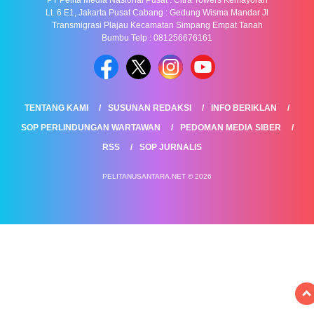
Lt. 6 E1, Jakarta Pusat Cabang : Gedung Wisma Mandar Jl
Transmigrasi Plajau Kecamatan Simpang Empat Tanah
Bumbu Telp : 081256676161
TENTANG KAMI
SUSUNAN REDAKSI
INFO BERIKLAN
SOP PERLINDUNGAN WARTAWAN
PEDOMAN MEDIA SIBER
RSS
SOP JURNALIS
PELITANUSANTARA.NET © 2026