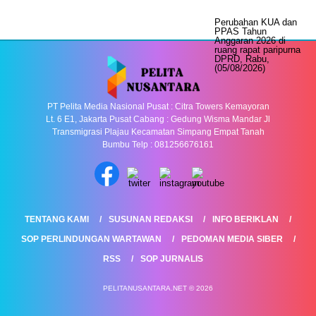
PT Pelita Media Nasional Pusat : Citra Towers Kemayoran
Lt. 6 E1, Jakarta Pusat Cabang : Gedung Wisma Mandar Jl
Transmigrasi Plajau Kecamatan Simpang Empat Tanah
Bumbu Telp : 081256676161
TENTANG KAMI
SUSUNAN REDAKSI
INFO BERIKLAN
SOP PERLINDUNGAN WARTAWAN
PEDOMAN MEDIA SIBER
RSS
SOP JURNALIS
PELITANUSANTARA.NET © 2026