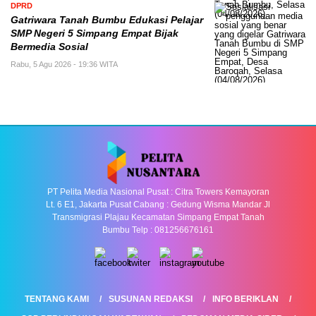
DPRD
Gatriwara Tanah Bumbu Edukasi Pelajar
SMP Negeri 5 Simpang Empat Bijak
Bermedia Sosial
Rabu, 5 Agu 2026 - 19:36 WITA
PT Pelita Media Nasional Pusat : Citra Towers Kemayoran
Lt. 6 E1, Jakarta Pusat Cabang : Gedung Wisma Mandar Jl
Transmigrasi Plajau Kecamatan Simpang Empat Tanah
Bumbu Telp : 081256676161
TENTANG KAMI
SUSUNAN REDAKSI
INFO BERIKLAN