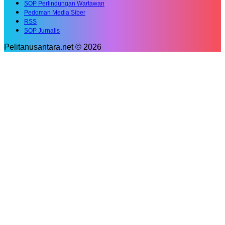
SOP Perlindungan Wartawan
Pedoman Media Siber
RSS
SOP Jurnalis
Pelitanusantara.net © 2026