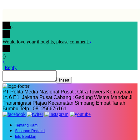
0
Would love your thoughts, please comment.
x
(
)
x
|
Reply
Insert
PT Pelita Media Nasional Pusat : Citra Towers Kemayoran
Lt. 6 E1, Jakarta Pusat Cabang : Gedung Wisma Mandar Jl
Transmigrasi Plajau Kecamatan Simpang Empat Tanah
Bumbu Telp : 081256676161
Tentang Kami
Susunan Redaksi
Info Beriklan