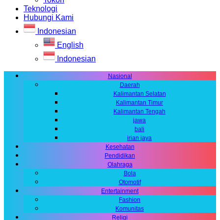
Teknologi
Hubungi Kami
Indonesian
English
Indonesian
Nasional
Daerah
Kalimantan Selatan
Kalimantan Timur
Kalimantan Tengah
jawa
bali
irian jaya
Kesehatan
Pendidikan
Olahraga
Bola
Otomotif
Entertainment
Fashion
Komunitas
Religi