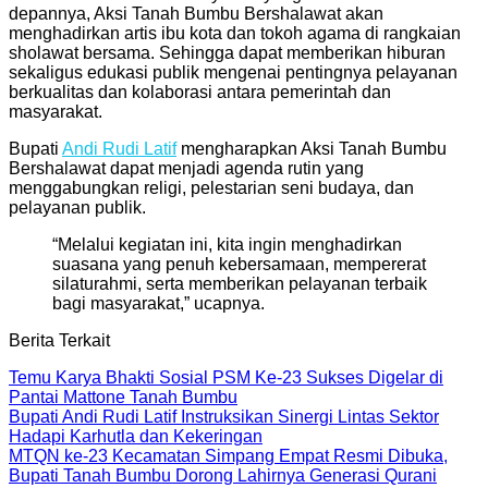
depannya, Aksi Tanah Bumbu Bershalawat akan
menghadirkan artis ibu kota dan tokoh agama di rangkaian
sholawat bersama. Sehingga dapat memberikan hiburan
sekaligus edukasi publik mengenai pentingnya pelayanan
berkualitas dan kolaborasi antara pemerintah dan
masyarakat.
Bupati
Andi Rudi Latif
mengharapkan Aksi Tanah Bumbu
Bershalawat dapat menjadi agenda rutin yang
menggabungkan religi, pelestarian seni budaya, dan
pelayanan publik.
“Melalui kegiatan ini, kita ingin menghadirkan
suasana yang penuh kebersamaan, mempererat
silaturahmi, serta memberikan pelayanan terbaik
bagi masyarakat,” ucapnya.
Berita Terkait
Temu Karya Bhakti Sosial PSM Ke-23 Sukses Digelar di
Pantai Mattone Tanah Bumbu
Bupati Andi Rudi Latif Instruksikan Sinergi Lintas Sektor
Hadapi Karhutla dan Kekeringan
MTQN ke-23 Kecamatan Simpang Empat Resmi Dibuka,
Bupati Tanah Bumbu Dorong Lahirnya Generasi Qurani