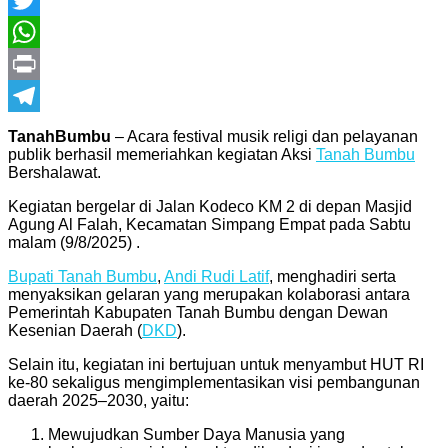
Twitter
WhatsApp
Print
Telegram
TanahBumbu
– Acara festival musik religi dan pelayanan
publik berhasil memeriahkan kegiatan Aksi
Tanah Bumbu
Bershalawat.
Kegiatan bergelar di Jalan Kodeco KM 2 di depan Masjid
Agung Al Falah, Kecamatan Simpang Empat pada Sabtu
malam (9/8/2025) .
Bupati Tanah Bumbu
,
Andi Rudi Latif
, menghadiri serta
menyaksikan gelaran yang merupakan kolaborasi antara
Pemerintah Kabupaten Tanah Bumbu dengan Dewan
Kesenian Daerah (
DKD
).
Selain itu, kegiatan ini bertujuan untuk menyambut HUT RI
ke-80 sekaligus mengimplementasikan visi pembangunan
daerah 2025–2030, yaitu:
Mewujudkan Sumber Daya Manusia yang